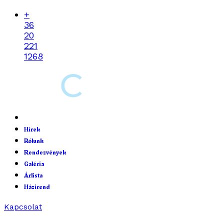
+
36
20
221
1268
Hírek
Rólunk
Rendezvények
Galéria
Árlista
Házirend
Kapcsolat