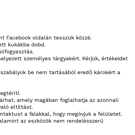
int Facebook oldalán tesszük közzé.
zett kukákba dobd.
olfogyasztás.
lyezett személyes tárgyakért. Kérjük, értékeidet
 szabályok be nem tartásából eredő károkért a
gtéríti.
árhat,
amely magában foglalhatja az azonnali
ló eltiltást.
ontaktust a falakkal, hogy megóvjuk a felületet.
 valamint az eszközök nem rendelésszerű