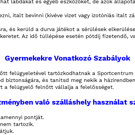
at labdákat és egyéb eszközöket, de azok állapotáé
ni, italt bevinni (kivéve vizet vagy izotóniás italt 
sra, és kerüld a durva játékot a sérülések elkerülés
őkeretet. Az idő túllépése esetén pótdíj fizetendő, 
Gyermekekre Vonatkozó Szabályok
őtt felügyeletével tartózkodhatnak a Sportcentrum 
d biztonságára, és tanítsd meg nekik a házirendben
 a felügyelő felnőtt vállalja a felelősséget.
zményben való szálláshely használat s
lamennyi pontját.
nem tartozik.
átjuk.