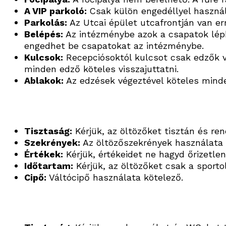
A VIP parkoló:
Csak külön engedéllyel haszná
Parkolás:
Az Utcai épület utcafrontján van er
Belépés:
Az intézménybe azok a csapatok léphe
engedhet be csapatokat az intézménybe.
Kulcsok:
Recepciósoktól kulcsot csak edzők ve
minden edző köteles visszajuttatni.
Ablakok:
Az edzések végeztével köteles minde
Tisztaság:
Kérjük, az öltözőket tisztán és r
Szekrények:
Az öltözőszekrények használata 
Értékek:
Kérjük, értékeidet ne hagyd őrizetlen
Időtartam:
Kérjük, az öltözőket csak a sporto
Cipő:
Váltócipő használata kötelező.