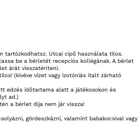
 tartózkodhatsz. Utcai cipő használata tilos.
ssa be a bérletét recepciós kollégának. A bérlet
t árát visszatéríteni.
los! (kivéve vizet vagy izotóniás italt zárható
ett edzés időtartama alatt a játékosokon és
yt ad.)
én a bérlet díja nem jár vissza!
csolyázni, gördeszkázni, valamint babakocsival vagy