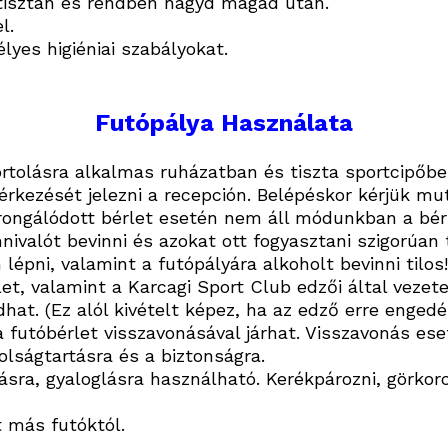
tisztán és rendben hagyd magad után.
l.
lyes higiéniai szabályokat.
Futópálya Használata
rtolásra alkalmas ruházatban és tiszta sportcipőben
kezését jelezni a recepción. Belépéskor kérjük muta
ongálódott bérlet esetén nem áll módunkban a bérle
nivalót bevinni és azokat ott fogyasztani szigorúan ti
lépni, valamint a futópályára alkoholt bevinni tilos!
t, valamint a Karcagi Sport Club edzői által vezet
t. (Ez alól kivételt képez, ha az edző erre engedél
 futóbérlet visszavonásával járhat. Visszavonás eset
lságtartásra és a biztonságra.
ásra, gyaloglásra használható. Kerékpározni, görkor
t más futóktól.