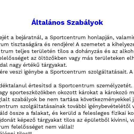
Általános Szabályok
ejét a bejáratnál, a Sportcentrum honlapján, valam
rum tisztaságára és rendjére! A szemetet a kihelye
rum teljes területén tilos a dohányzás és az alkoh
lelősséget az öltözőkben vagy más területeken elhe
al nagy értékű tárgyakat.
ére veszi igénybe a Sportcentrum szolgáltatásait. A
déktalanul értesítsd a Sportcentrum személyzetét.
agy sporteszközökben
okozott károkat a károkozó me
glalt szabályok be nem tartása
következményekkel j
centrum szolgáltatásainak további igénybevételétől va
áld össze a falakat, és kerüld a felesleges fizikai k
donát képező tárgyakat tilos az épületből kivinni,
rum felelősséget nem vállal!
épni tilos!!!