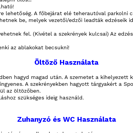
lható!
re lehetőség. A főbejárat elé
teherautóval parkolni c
tnek be, melyek vezetői/edzői leadták edzéseik id
hetnek fel. (Kivétel a szekrények kulcsai) Az edzés
nki az ablakokat becsukni!
Öltöző Használata
endben hagyd magad után. A szemetet a kihelyezett 
ingyenes. A szekrényekben hagyott tárgyakért a Spo
ül az öltözőben.
láshoz szükséges ideig használd.
Zuhanyzó és WC Használata