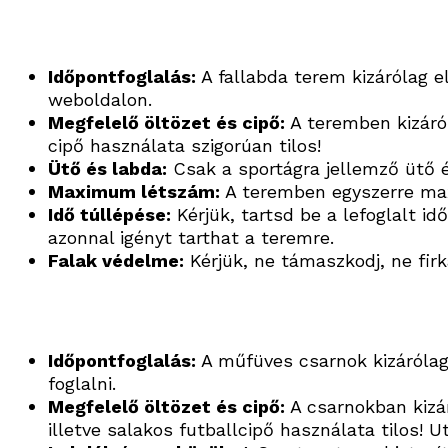
Időpontfoglalás:
A fallabda terem kizárólag el
weboldalon.
Megfelelő öltözet és cipő:
A teremben kizáró
cipő használata szigorúan tilos!
Ütő és labda:
Csak a sportágra jellemző ütő 
Maximum létszám:
A teremben egyszerre max
Idő túllépése:
Kérjük, tartsd be a lefoglalt id
azonnal igényt tarthat a teremre.
Falak védelme:
Kérjük, ne támaszkodj, ne firk
Időpontfoglalás:
A műfüves csarnok kizárólag
foglalni.
Megfelelő öltözet és cipő:
A csarnokban kizá
illetve salakos futballcipő használata tilos! U