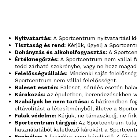
Nyitvatartás:
A Sportcentrum nyitvatartási id
Tisztaság és rend:
Kérjük, ügyelj a Sportcent
Dohányzás és alkoholfogyasztás:
A Sportcent
Értékmegőrzés:
A Sportcentrum nem vállal fe
tedd zárható szekrénybe, vagy ne hozz magadd
Felelősségvállalás:
Mindenki saját felelősség
Sportcentrum nem vállal felelősséget.
Baleset esetén:
Baleset, sérülés esetén hala
Károkozás:
Az épületben, berendezésekben v
Szabályok be nem tartása:
A házirendben fo
eltávolítást a létesítményből, illetve a Sport
Falak védelme:
Kérjük, ne támaszkodj, ne firk
Sportcentrum tárgyai:
Az Sportcentrum tulaj
használatából keletkező károkért a Sportcent
Focipálya:
A focipálya nem bérelhető. A fűre rál