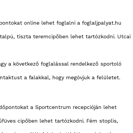
ontokat online lehet foglalni a foglaljpalyat.hu
talpú, tiszta teremcipőben
lehet tartózkodni. Utcai
vagy a következő foglalással rendelkező sportoló
ontaktust a falakkal, hogy megóvjuk a felületet.
időpontokat a Sportcentrum recepcióján lehet
űfüves cipőben
lehet tartózkodni. Fém stoplis,