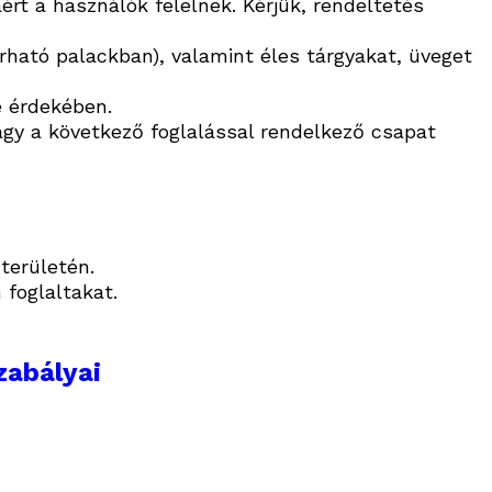
rt a használók felelnek. Kérjük, rendeltetés
zárható palackban), valamint éles tárgyakat, üveget
e érdekében.
vagy a következő foglalással rendelkező csapat
területén.
 foglaltakat.
zabályai