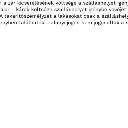
a zár kicserélésének költsége a szálláshelyet igény
or – károk költsége szálláshelyet igénybe vevőjét 
. A takarítószemélyzet a lakásokat csak a szálláshel
ményben találhatók – alanyi jogon nem jogosultak a 