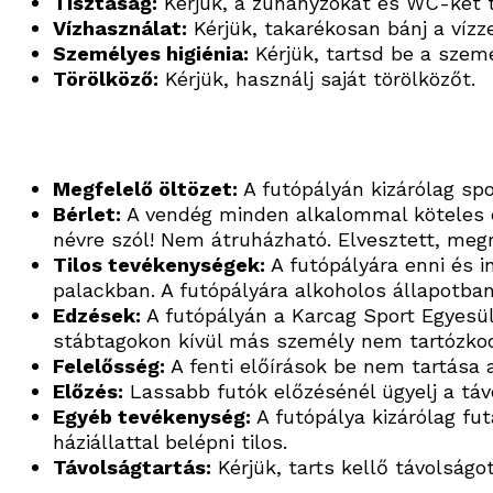
Tisztaság:
Kérjük, a zuhanyzókat és WC-ket 
Vízhasználat:
Kérjük, takarékosan bánj a vízze
Személyes higiénia:
Kérjük, tartsd be a szemé
Törölköző:
Kérjük, használj saját törölközőt.
Megfelelő öltözet:
A futópályán kizárólag spo
Bérlet:
A vendég minden alkalommal köteles ér
névre szól! Nem átruházható. Elvesztett, megr
Tilos tevékenységek:
A futópályára enni és in
palackban. A futópályára alkoholos állapotban 
Edzések:
A futópályán a Karcag Sport Egyesüle
stábtagokon kívül más személy nem tartózkodha
Felelősség:
A fenti előírások be nem tartása a
Előzés:
Lassabb futók előzésénél ügyelj a távo
Egyéb tevékenység:
A futópálya kizárólag fut
háziállattal belépni tilos.
Távolságtartás:
Kérjük, tarts kellő távolságo