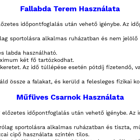
Fallabda Terem Használata
őzetes időpontfoglalás után vehető igénybe. Az időp
lag sportolásra alkalmas ruházatban és
nem jelölő 
és labda használható.
imum két fő tartózkodhat.
őkeretet. Az idő túllépése esetén pótdíj fizetendő, 
áld össze a falakat, és kerüld a felesleges fizikai k
Műfüves Csarnok Használata
 előzetes időpontfoglalás után vehető igénybe. Az 
rólag sportolásra alkalmas ruházatban és
tiszta, m
tcai cipő használata szintén tilos.