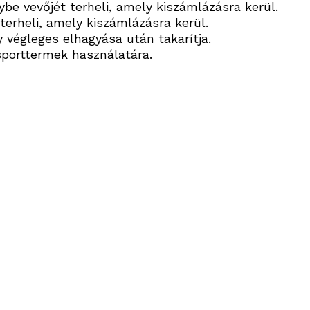
be vevőjét terheli, amely kiszámlázásra kerül.
terheli, amely kiszámlázásra kerül.
y végleges elhagyása után takarítja.
sporttermek használatára.