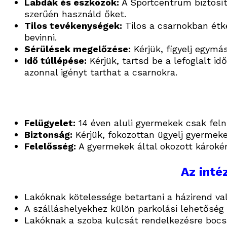
Labdák és eszközök:
A Sportcentrum biztosíth
szerűén használd őket.
Tilos tevékenységek:
Tilos a csarnokban étkez
bevinni.
Sérülések megelőzése:
Kérjük, figyelj egymá
Idő túllépése:
Kérjük, tartsd be a lefoglalt id
azonnal igényt tarthat a csarnokra.
Felügyelet:
14 éven aluli gyermekek csak feln
Biztonság:
Kérjük, fokozottan ügyelj gyermeke
Felelősség:
A gyermekek által okozott károkért
Az inté
Lakóknak kötelessége betartani a házirend va
A szálláshelyekhez külön parkolási lehetőség 
Lakóknak a szoba kulcsát rendelkezésre bocs