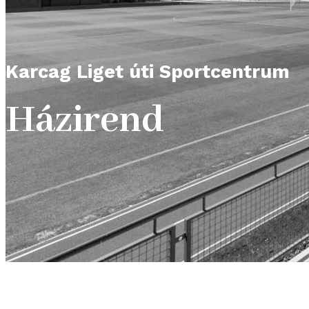
Karcag Liget úti Sportcentrum
Házirend