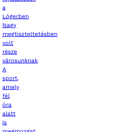
a
Lógerben
Nagy
megtiszteltetésben
volt
része
városunknak
A
sport,
amely
fél
óra
alatt
is
megmozgat