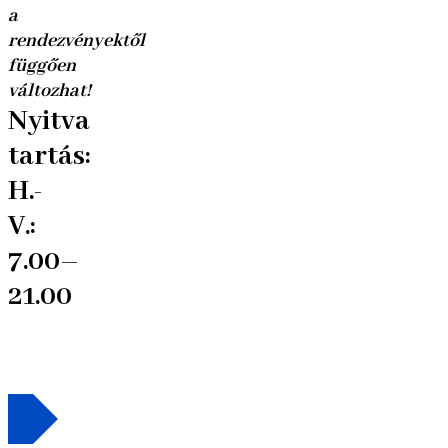
a
rendezvényektől
függően
változhat!
Nyitva
tartás:
H.-
V.:
7.00–
21.00
Friss
híreink