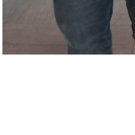
Országos
szakmai
közösség
tagjai
lettünk
Hírek
Újabb
mérföldkőhöz