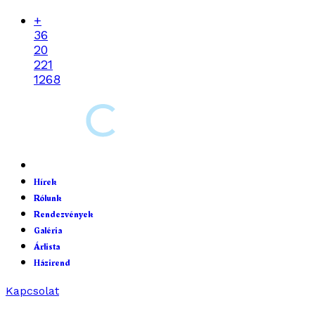
+
36
20
221
1268
Hírek
Rólunk
Rendezvények
Galéria
Árlista
Házirend
Kapcsolat