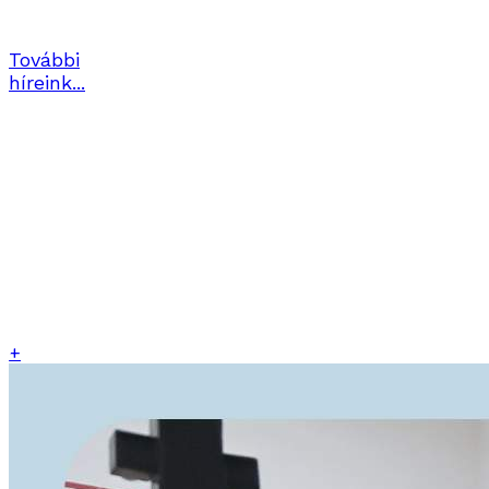
érkeztünk.
Bővebben
További
híreink...
Foglalkozásaink
+