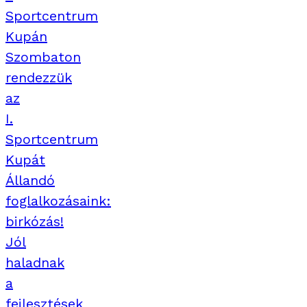
Sportcentrum
Kupán
Szombaton
rendezzük
az
I.
Sportcentrum
Kupát
Állandó
foglalkozásaink:
birkózás!
Jól
haladnak
a
fejlesztések