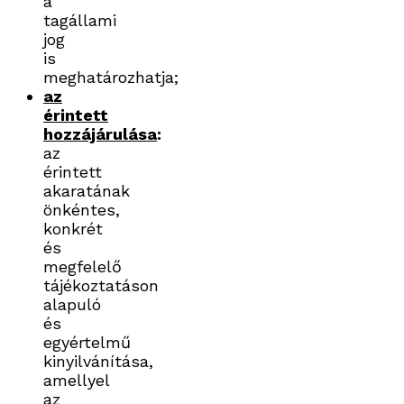
a
tagállami
jog
is
meghatározhatja;
az
érintett
hozzájárulása
:
az
érintett
akaratának
önkéntes,
konkrét
és
megfelelő
tájékoztatáson
alapuló
és
egyértelmű
kinyilvánítása,
amellyel
az