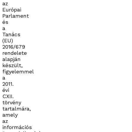
az
Európai
Parlament
és
a
Tanács
(EU)
2016/679
rendelete
alapján
készült,
figyelemmel
a
2011.
évi
CXII.
törvény
tartalmára,
amely
az
információs