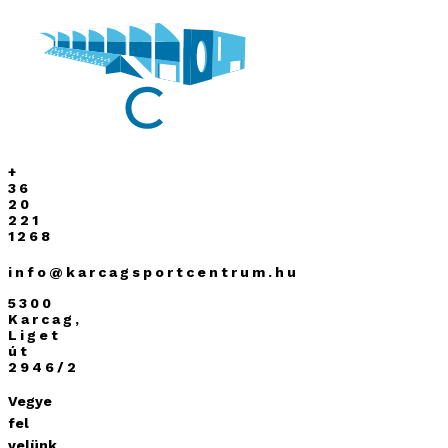
+
36
20
221
1268
info@karcagsportcentrum.hu
5300
Karcag,
Liget
út
2946/2
Vegye
fel
velünk