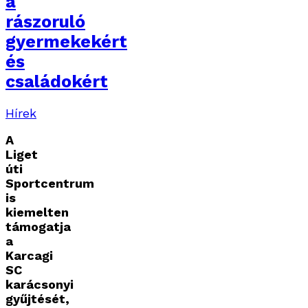
a
rászoruló
gyermekekért
és
családokért
Hírek
A
Liget
úti
Sportcentrum
is
kiemelten
támogatja
a
Karcagi
SC
karácsonyi
gyűjtését,