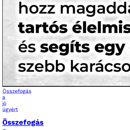
Összefogás
a
jó
ügyért
Összefogás