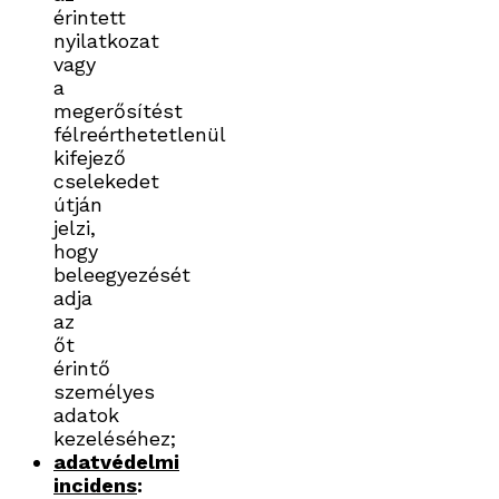
érintett
nyilatkozat
vagy
a
megerősítést
félreérthetetlenül
kifejező
cselekedet
útján
jelzi,
hogy
beleegyezését
adja
az
őt
érintő
személyes
adatok
kezeléséhez;
adatvédelmi
incidens
: