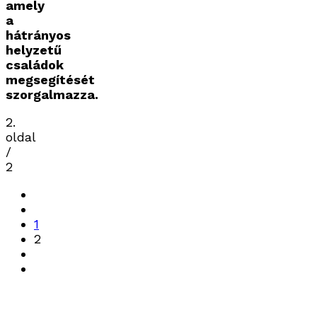
amely
a
hátrányos
helyzetű
családok
megsegítését
szorgalmazza.
2.
oldal
/
2
1
2