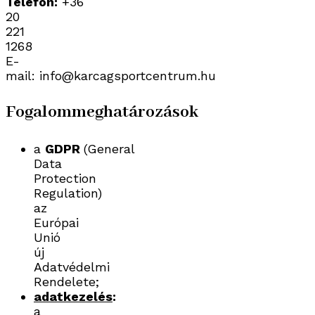
Telefon:
+36
20
221
1268
E-
mail: info@karcagsportcentrum.hu
Fogalommeghatározások
a
GDPR
(General
Data
Protection
Regulation)
az
Európai
Unió
új
Adatvédelmi
Rendelete;
adatkezelés
:
a