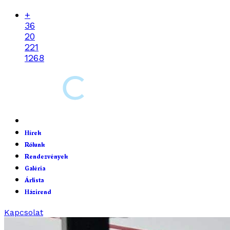
+
36
20
221
1268
Hírek
Rólunk
Rendezvények
Galéria
Árlista
Házirend
Kapcsolat