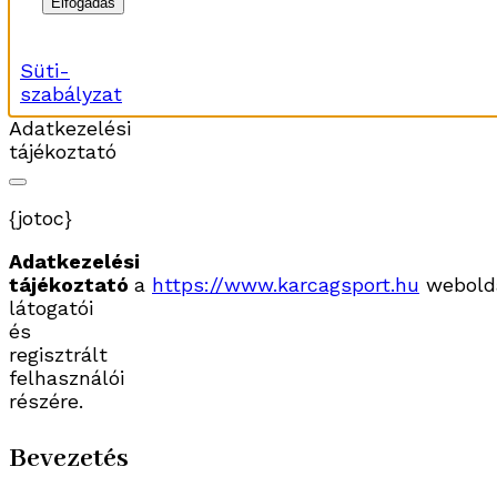
Elfogadás
Süti-
szabályzat
Adatkezelési
tájékoztató
{jotoc}
Adatkezelési
tájékoztató
a
https://www.karcagsport.hu
webold
látogatói
és
regisztrált
felhasználói
részére.
Bevezetés