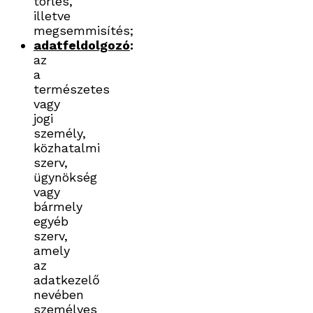
törlés,
illetve
megsemmisítés;
adatfeldolgozó
:
az
a
természetes
vagy
jogi
személy,
közhatalmi
szerv,
ügynökség
vagy
bármely
egyéb
szerv,
amely
az
adatkezelő
nevében
személyes