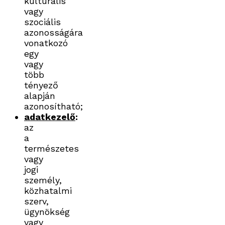
kulturális
vagy
szociális
azonosságára
vonatkozó
egy
vagy
több
tényező
alapján
azonosítható;
adatkezelő
:
az
a
természetes
vagy
jogi
személy,
közhatalmi
szerv,
ügynökség
vagy