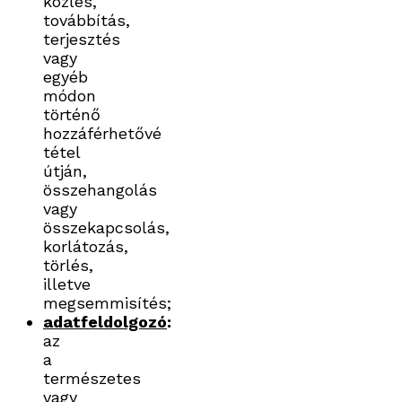
közlés,
továbbítás,
terjesztés
vagy
egyéb
módon
történő
hozzáférhetővé
tétel
útján,
összehangolás
vagy
összekapcsolás,
korlátozás,
törlés,
illetve
megsemmisítés;
adatfeldolgozó
:
az
a
természetes
vagy