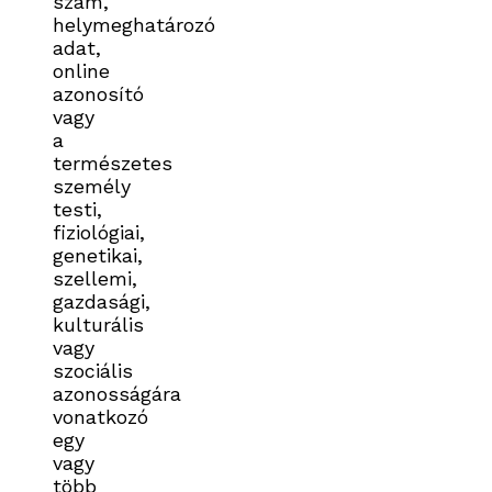
szám,
helymeghatározó
adat,
online
azonosító
vagy
a
természetes
személy
testi,
fiziológiai,
genetikai,
szellemi,
gazdasági,
kulturális
vagy
szociális
azonosságára
vonatkozó
egy
vagy
több