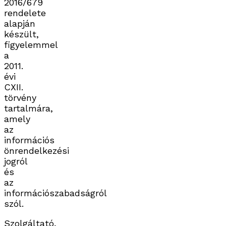
2016/679
rendelete
alapján
készült,
figyelemmel
a
2011.
évi
CXII.
törvény
tartalmára,
amely
az
információs
önrendelkezési
jogról
és
az
információszabadságról
szól.
Szolgáltató,