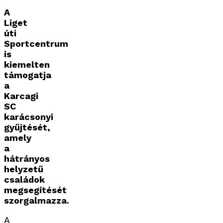
A
Liget
úti
Sportcentrum
is
kiemelten
támogatja
a
Karcagi
SC
karácsonyi
gyűjtését,
amely
a
hátrányos
helyzetű
családok
megsegítését
szorgalmazza.
A