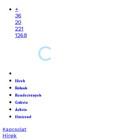
+
36
20
221
1268
Hírek
Rólunk
Rendezvények
Galéria
Árlista
Házirend
Kapcsolat
Hírek