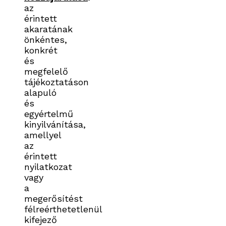
az
érintett
akaratának
önkéntes,
konkrét
és
megfelelő
tájékoztatáson
alapuló
és
egyértelmű
kinyilvánítása,
amellyel
az
érintett
nyilatkozat
vagy
a
megerősítést
félreérthetetlenül
kifejező