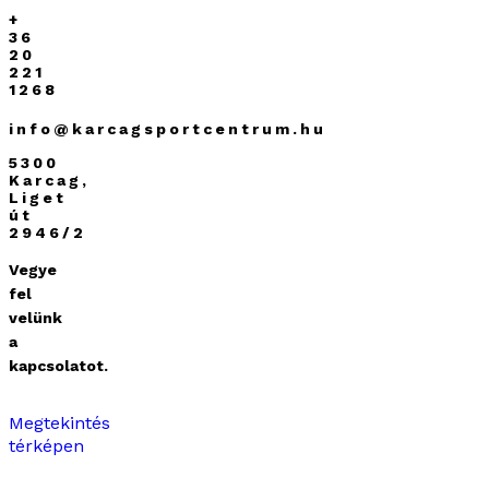
+
36
20
221
1268
info@karcagsportcentrum.hu
5300
Karcag,
Liget
út
2946/2
Vegye
fel
velünk
a
kapcsolatot.
Megtekintés
térképen