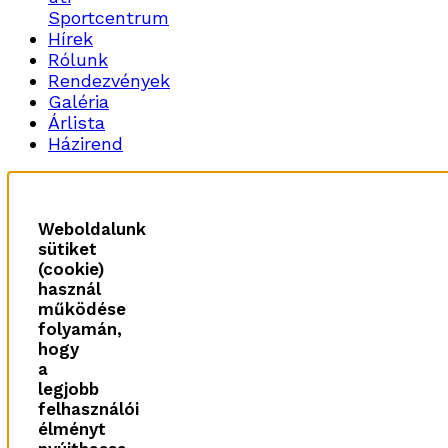
Sportcentrum
Hírek
Rólunk
Rendezvények
Galéria
Árlista
Házirend
Weboldalunk
sütiket
(cookie)
használ
működése
folyamán,
hogy
a
legjobb
felhasználói
élményt