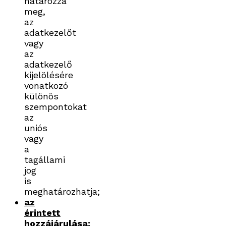
határozza
meg,
az
adatkezelőt
vagy
az
adatkezelő
kijelölésére
vonatkozó
különös
szempontokat
az
uniós
vagy
a
tagállami
jog
is
meghatározhatja;
az
érintett
hozzájárulása
: