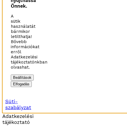
nyújthassa
Önnek.
A
sütik
használatát
bármikor
letilthatja!
Bővebb
információkat
erről
Adatkezelési
tájékoztatónkban
olvashat.
Beállítások
Elfogadás
Süti-
szabályzat
Adatkezelési
tájékoztató