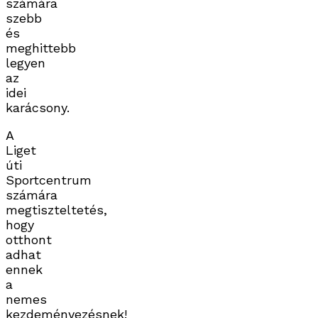
számára
szebb
és
meghittebb
legyen
az
idei
karácsony.
A
Liget
úti
Sportcentrum
számára
megtiszteltetés,
hogy
otthont
adhat
ennek
a
nemes
kezdeményezésnek!