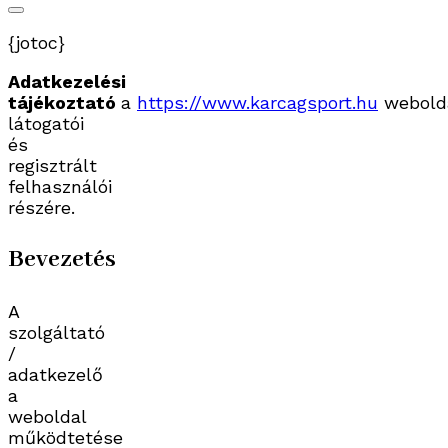
{jotoc}
Adatkezelési
tájékoztató
a
https://www.karcagsport.hu
webold
látogatói
és
regisztrált
felhasználói
részére.
Bevezetés
A
szolgáltató
/
adatkezelő
a
weboldal
működtetése