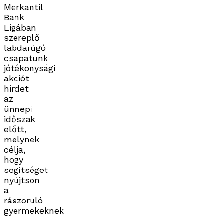
Merkantil
Bank
Ligában
szereplő
labdarúgó
csapatunk
jótékonysági
akciót
hirdet
az
ünnepi
időszak
előtt,
melynek
célja,
hogy
segítséget
nyújtson
a
rászoruló
gyermekeknek