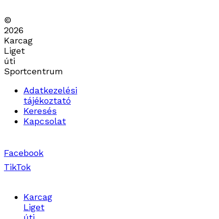
©
2026
Karcag
Liget
úti
Sportcentrum
Adatkezelési
tájékoztató
Keresés
Kapcsolat
Facebook
TikTok
Karcag
Liget
úti