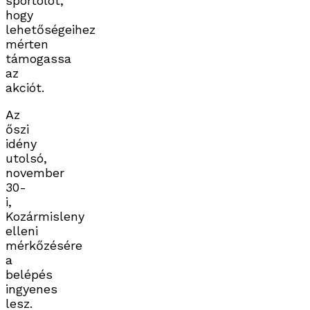
sportolót,
hogy
lehetőségeihez
mérten
támogassa
az
akciót.
Az
őszi
idény
utolsó,
november
30-
i,
Kozármisleny
elleni
mérkőzésére
a
belépés
ingyenes
lesz.