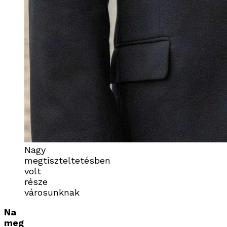
Nagy
megtiszteltetésben
volt
része
városunknak
Na
meg