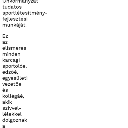
Önkormányzat
tudatos
sportlétesítmény-
fejlesztési
munkáját.
Ez
az
elismerés
minden
karcagi
sportolóé,
edzőé,
egyesületi
vezetőé
és
kollégáé,
akik
szívvel-
lélekkel
dolgoznak
a