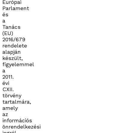
Európai
Parlament
és
a
Tanács
(EU)
2016/679
rendelete
alapján
készült,
figyelemmel
a
2011.
évi
CXII.
törvény
tartalmára,
amely
az
információs
önrendelkezési
jogról