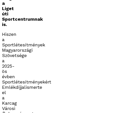
a
Liget
úti
Sportcentrumnak
is.
Hiszen
a
Sportlétesítmények
Magyarországi
Szövetsége
a
2025-
ös
évben
Sportlétesítményekért
Emlékdíjjalismerte
el
a
Karcag
Városi