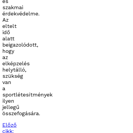
és
szakmai
érdekvédelme.
Az
eltelt
idő
alatt
beigazolódott,
hogy
az
elképzelés
helytálló,
szükség
van
a
sportlétesítmények
ilyen
jellegű
összefogására.
Előző
cikk: