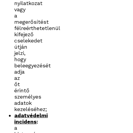
nyilatkozat
vagy
a
megerősítést
félreérthetetlenül
kifejező
cselekedet
útján
jelzi,
hogy
beleegyezését
adja
az
őt
érintő
személyes
adatok
kezeléséhez;
adatvédelmi
incidens
:
a