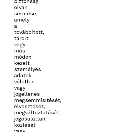
biztonság
olyan
sérülése,
amely
a
továbbított,
tárolt
vagy
más
módon
kezelt
személyes
adatok
véletlen
vagy
jogellenes
megsemmisítését,
elvesztését,
megváltoztatását,
jogosulatlan
közlését
vagy