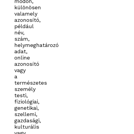
módon,
különösen
valamely
azonosító,
például
név,
szám,
helymeghatározó
adat,
online
azonosító
vagy
a
természetes
személy
testi,
fiziológiai,
genetikai,
szellemi,
gazdasági,
kulturális
vagy