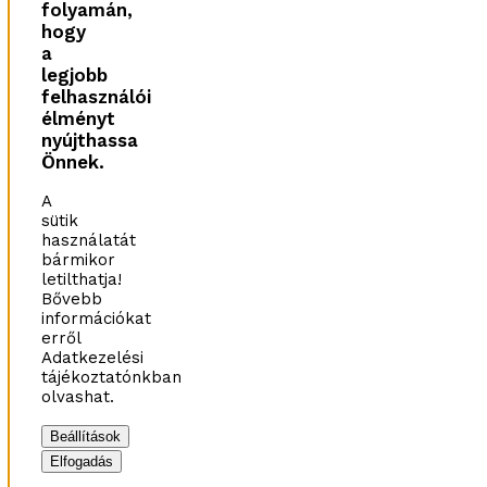
folyamán,
hogy
a
legjobb
felhasználói
élményt
nyújthassa
Önnek.
A
sütik
használatát
bármikor
letilthatja!
Bővebb
információkat
erről
Adatkezelési
tájékoztatónkban
olvashat.
Beállítások
Elfogadás