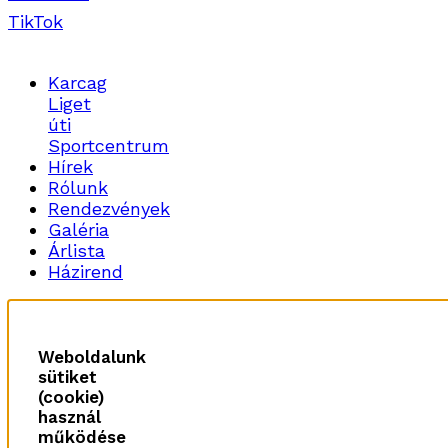
TikTok
Karcag
Liget
úti
Sportcentrum
Hírek
Rólunk
Rendezvények
Galéria
Árlista
Házirend
Weboldalunk
sütiket
(cookie)
használ
működése