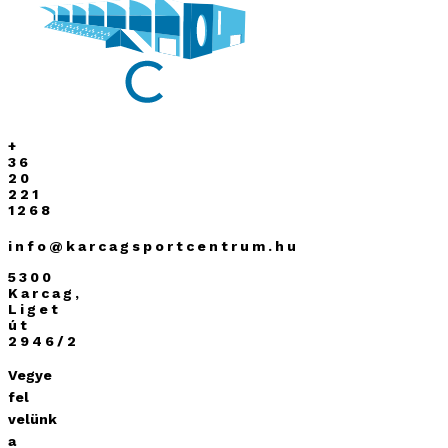
+
36
20
221
1268
info@karcagsportcentrum.hu
5300
Karcag,
Liget
út
2946/2
Vegye
fel
velünk
a