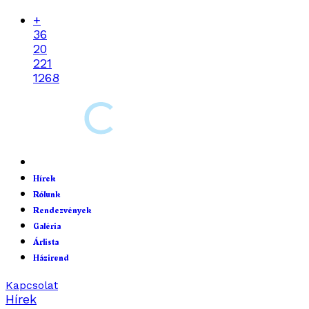
+
36
20
221
1268
Hírek
Rólunk
Rendezvények
Galéria
Árlista
Házirend
Kapcsolat
Hírek