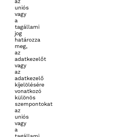
az
uniós
vagy
a
tagállami
jog
határozza
meg,
az
adatkezelőt
vagy
az
adatkezelő
kijelölésére
vonatkozó
különös
szempontokat
az
uniós
vagy
a
tagállami