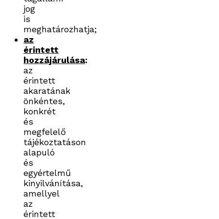
jog
is
meghatározhatja;
az
érintett
hozzájárulása
:
az
érintett
akaratának
önkéntes,
konkrét
és
megfelelő
tájékoztatáson
alapuló
és
egyértelmű
kinyilvánítása,
amellyel
az
érintett