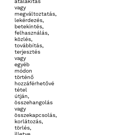
átalakítás
vagy
megváltoztatás,
lekérdezés,
betekintés,
felhasználás,
közlés,
továbbítás,
terjesztés
vagy
egyéb
módon
történő
hozzáférhetővé
tétel
útján,
összehangolás
vagy
összekapcsolás,
korlátozás,
törlés,
illetve