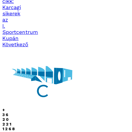
cikk:
Karcagi
sikerek
az
I.
Sportcentrum
Kupán
Következő
+
36
20
221
1268