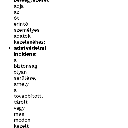
adja
az
őt
érintő
személyes
adatok
kezeléséhez;
adatvédelmi
incidens
:
a
biztonság
olyan
sérülése,
amely
a
továbbított,
tárolt
vagy
más
módon
kezelt