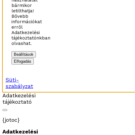
használatát
bármikor
letilthatja!
Bővebb
információkat
erről
Adatkezelési
tájékoztatónkban
olvashat.
Beállítások
Elfogadás
Süti-
szabályzat
Adatkezelési
tájékoztató
{jotoc}
Adatkezelési