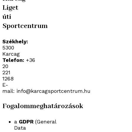
Liget
úti
Sportcentrum
Székhely:
5300
Karcag
Telefon:
+36
20
221
1268
E-
mail: info@karcagsportcentrum.hu
Fogalommeghatározások
a
GDPR
(General
Data