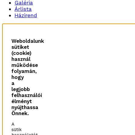
Galéria
Árlista
Házirend
Weboldalunk
sütiket
(cookie)
használ
működése
folyamán,
hogy
a
legjobb
felhasználói
élményt
nyújthassa
Önnek.
A
sütik