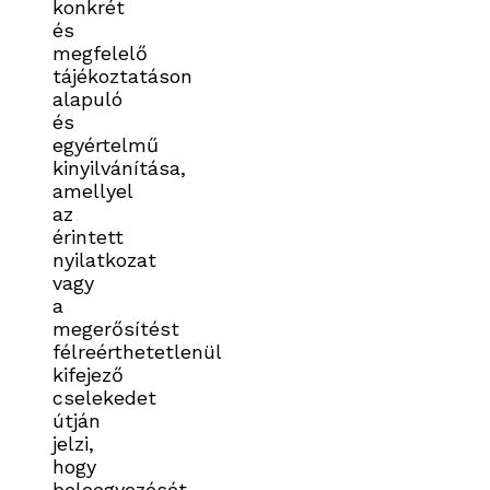
konkrét
és
megfelelő
tájékoztatáson
alapuló
és
egyértelmű
kinyilvánítása,
amellyel
az
érintett
nyilatkozat
vagy
a
megerősítést
félreérthetetlenül
kifejező
cselekedet
útján
jelzi,
hogy
beleegyezését