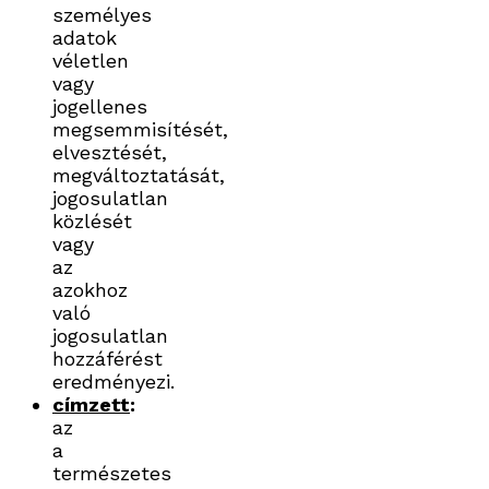
személyes
adatok
véletlen
vagy
jogellenes
megsemmisítését,
elvesztését,
megváltoztatását,
jogosulatlan
közlését
vagy
az
azokhoz
való
jogosulatlan
hozzáférést
eredményezi.
címzett
:
az
a
természetes