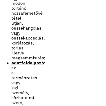
módon
történő
hozzáférhetővé
tétel
útján,
összehangolás
vagy
összekapcsolás,
korlátozás,
törlés,
illetve
megsemmisítés;
adatfeldolgozó
:
az
a
természetes
vagy
jogi
személy,
közhatalmi
szerv,