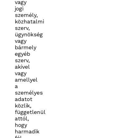
vagy
jogi
személy,
közhatalmi
szerv,
ügynökség
vagy
bármely
egyéb
szerv,
akivel
vagy
amellyel
a
személyes
adatot
közlik,
függetlenül
attól,
hogy
harmadik
fél-