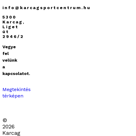
info@karcagsportcentrum.hu
5300
Karcag,
Liget
út
2946/2
Vegye
fel
velünk
a
kapcsolatot.
Megtekintés
térképen
©
2026
Karcag