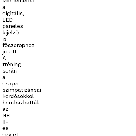
Mindemellett
a
digitális,
LED
paneles
kijelző
is
főszerephez
jutott.
A
tréning
során
a
csapat
szimpatizánsai
kérdésekkel
bombázhatták
az
NB
II-
es
egylet