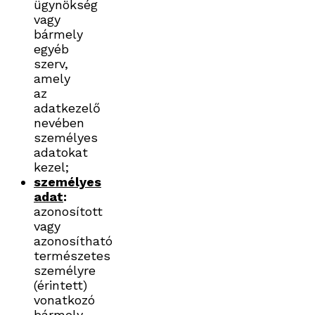
ügynökség
vagy
bármely
egyéb
szerv,
amely
az
adatkezelő
nevében
személyes
adatokat
kezel;
személyes
adat
:
azonosított
vagy
azonosítható
természetes
személyre
(érintett)
vonatkozó
bármely