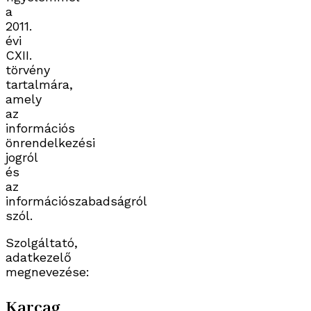
a
2011.
évi
CXII.
törvény
tartalmára,
amely
az
információs
önrendelkezési
jogról
és
az
információszabadságról
szól.
Szolgáltató,
adatkezelő
megnevezése:
Karcag