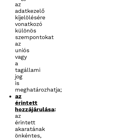
az
adatkezelő
kijelölésére
vonatkozó
különös
szempontokat
az
uniós
vagy
a
tagállami
jog
is
meghatározhatja;
az
érintett
hozzájárulása
:
az
érintett
akaratának
önkéntes,