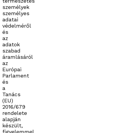
természetes
személyek
személyes
adatai
védelméről
és
az
adatok
szabad
áramlásáról
az
Európai
Parlament
és
a
Tanács
(EU)
2016/679
rendelete
alapján
készült,
figyelemmel