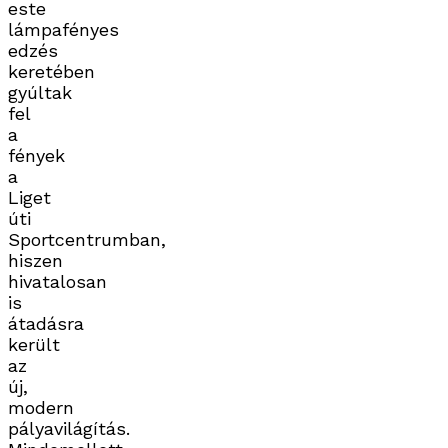
este
lámpafényes
edzés
keretében
gyúltak
fel
a
fények
a
Liget
úti
Sportcentrumban,
hiszen
hivatalosan
is
átadásra
került
az
új,
modern
pályavilágítás.