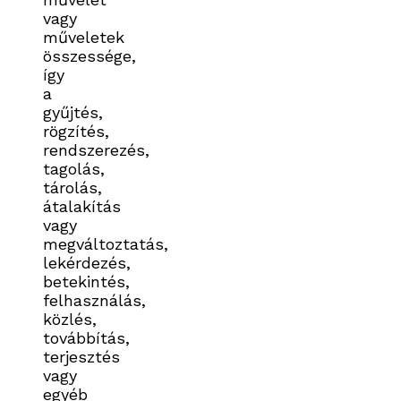
vagy
műveletek
összessége,
így
a
gyűjtés,
rögzítés,
rendszerezés,
tagolás,
tárolás,
átalakítás
vagy
megváltoztatás,
lekérdezés,
betekintés,
felhasználás,
közlés,
továbbítás,
terjesztés
vagy
egyéb