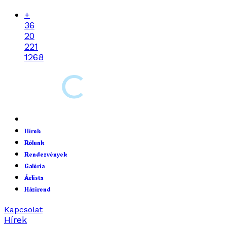
+
36
20
221
1268
Hírek
Rólunk
Rendezvények
Galéria
Árlista
Házirend
Kapcsolat
Hírek