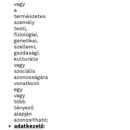
vagy
a
természetes
személy
testi,
fiziológiai,
genetikai,
szellemi,
gazdasági,
kulturális
vagy
szociális
azonosságára
vonatkozó
egy
vagy
több
tényező
alapján
azonosítható;
adatkezelő
: