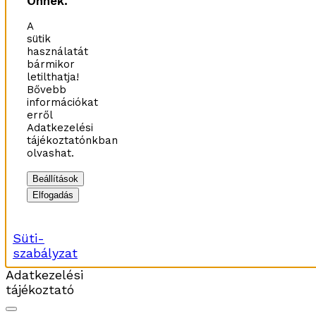
Önnek.
A
sütik
használatát
bármikor
letilthatja!
Bővebb
információkat
erről
Adatkezelési
tájékoztatónkban
olvashat.
Beállítások
Elfogadás
Süti-
szabályzat
Adatkezelési
tájékoztató