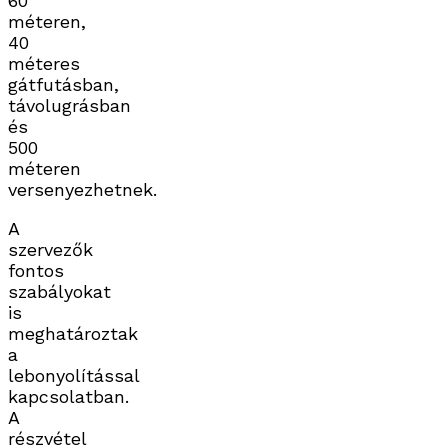
60
méteren,
40
méteres
gátfutásban,
távolugrásban
és
500
méteren
versenyezhetnek.
A
szervezők
fontos
szabályokat
is
meghatároztak
a
lebonyolítással
kapcsolatban.
A
részvétel