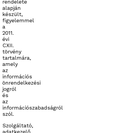
rendelete
alapján
készült,
figyelemmel
a
2011.
évi
CXII.
törvény
tartalmára,
amely
az
információs
önrendelkezési
jogról
és
az
információszabadságról
szól.
Szolgáltató,
adatkezelő