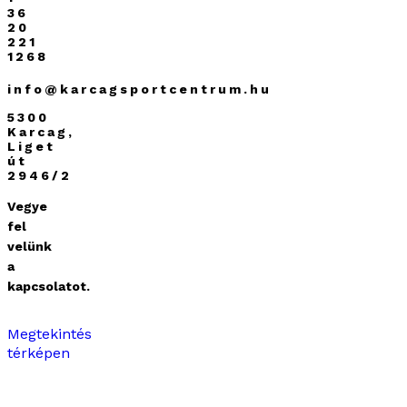
36
20
221
1268
info@karcagsportcentrum.hu
5300
Karcag,
Liget
út
2946/2
Vegye
fel
velünk
a
kapcsolatot.
Megtekintés
térképen