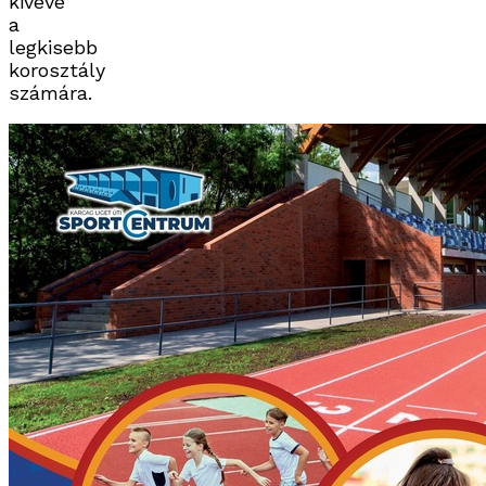
kivéve
a
legkisebb
korosztály
számára.