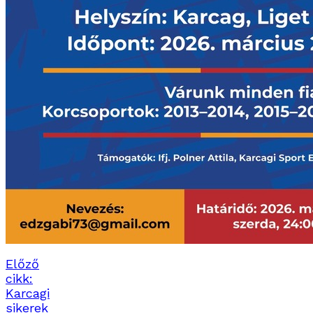
Előző
cikk:
Karcagi
sikerek