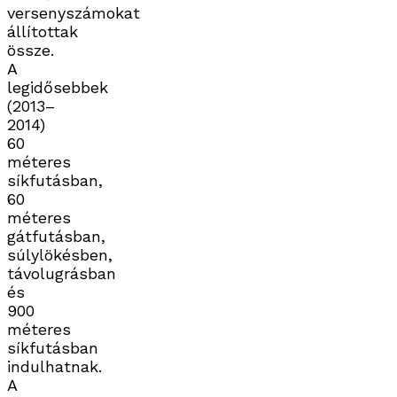
versenyszámokat
állítottak
össze.
A
legidősebbek
(2013–
2014)
60
méteres
síkfutásban,
60
méteres
gátfutásban,
súlylökésben,
távolugrásban
és
900
méteres
síkfutásban
indulhatnak.
A