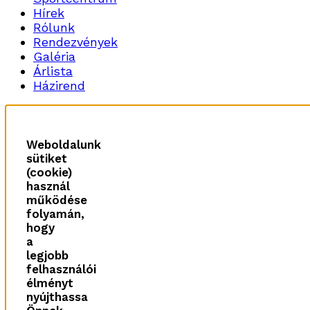
Hírek
Rólunk
Rendezvények
Galéria
Árlista
Házirend
Weboldalunk
sütiket
(cookie)
használ
működése
folyamán,
hogy
a
legjobb
felhasználói
élményt
nyújthassa