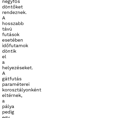
négyfős
döntőket
rendeznek.
A
hosszabb
távú
futások
esetében
időfutamok
döntik
el
a
helyezéseket.
A
gátfutás
paraméterei
korosztályonként
eltérnek,
a
pálya
pedig
egy