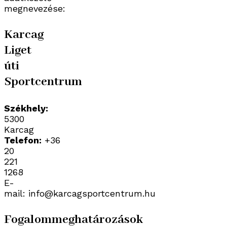
megnevezése:
Karcag
Liget
úti
Sportcentrum
Székhely:
5300
Karcag
Telefon:
+36
20
221
1268
E-
mail: info@karcagsportcentrum.hu
Fogalommeghatározások