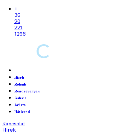
+
36
20
221
1268
Hírek
Rólunk
Rendezvények
Galéria
Árlista
Házirend
Kapcsolat
Hírek