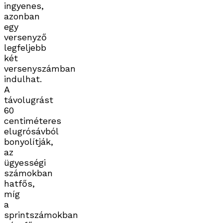
ingyenes,
azonban
egy
versenyző
legfeljebb
két
versenyszámban
indulhat.
A
távolugrást
60
centiméteres
elugrósávból
bonyolítják,
az
ügyességi
számokban
hatfős,
míg
a
sprintszámokban