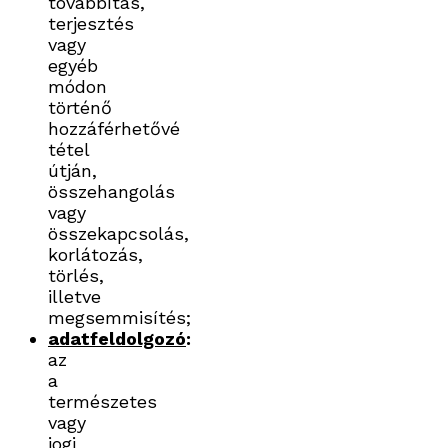
továbbítás,
terjesztés
vagy
egyéb
módon
történő
hozzáférhetővé
tétel
útján,
összehangolás
vagy
összekapcsolás,
korlátozás,
törlés,
illetve
megsemmisítés;
adatfeldolgozó
:
az
a
természetes
vagy
jogi