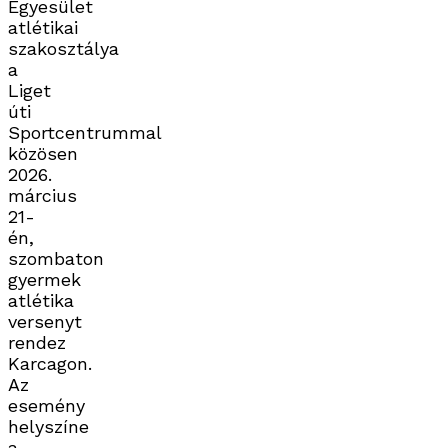
Egyesület
atlétikai
szakosztálya
a
Liget
úti
Sportcentrummal
közösen
2026.
március
21-
én,
szombaton
gyermek
atlétika
versenyt
rendez
Karcagon.
Az
esemény
helyszíne
a