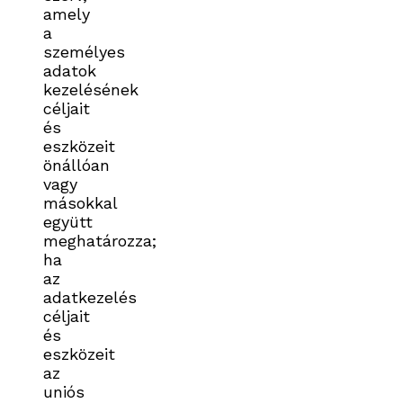
amely
a
személyes
adatok
kezelésének
céljait
és
eszközeit
önállóan
vagy
másokkal
együtt
meghatározza;
ha
az
adatkezelés
céljait
és
eszközeit
az
uniós