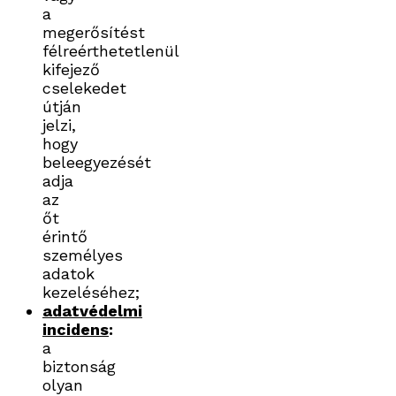
a
megerősítést
félreérthetetlenül
kifejező
cselekedet
útján
jelzi,
hogy
beleegyezését
adja
az
őt
érintő
személyes
adatok
kezeléséhez;
adatvédelmi
incidens
:
a
biztonság
olyan