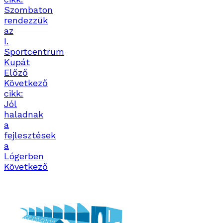
Szombaton
rendezzük
az
I.
Sportcentrum
Kupát
Előző
Következő
cikk:
Jól
haladnak
a
fejlesztések
a
Lógerben
Következő