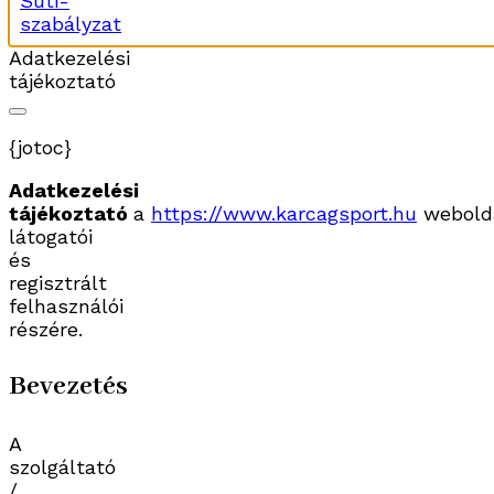
Süti-
szabályzat
Adatkezelési
tájékoztató
{jotoc}
Adatkezelési
tájékoztató
a
https://www.karcagsport.hu
webold
látogatói
és
regisztrált
felhasználói
részére.
Bevezetés
A
szolgáltató
/