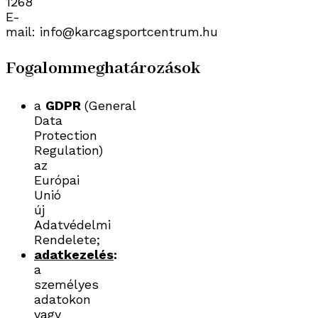
1268
E-
mail: info@karcagsportcentrum.hu
Fogalommeghatározások
a
GDPR
(General
Data
Protection
Regulation)
az
Európai
Unió
új
Adatvédelmi
Rendelete;
adatkezelés
:
a
személyes
adatokon
vagy