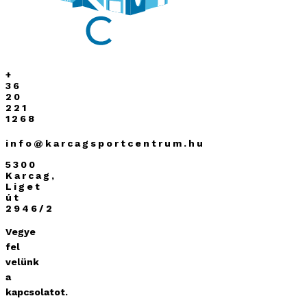
+
36
20
221
1268
info@karcagsportcentrum.hu
5300
Karcag,
Liget
út
2946/2
Vegye
fel
velünk
a
kapcsolatot.