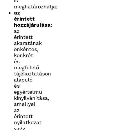
is
meghatározhatja;
az
érintett
hozzájárulása
:
az
érintett
akaratának
önkéntes,
konkrét
és
megfelelő
tájékoztatáson
alapuló
és
egyértelmű
kinyilvánítása,
amellyel
az
érintett
nyilatkozat
vagy