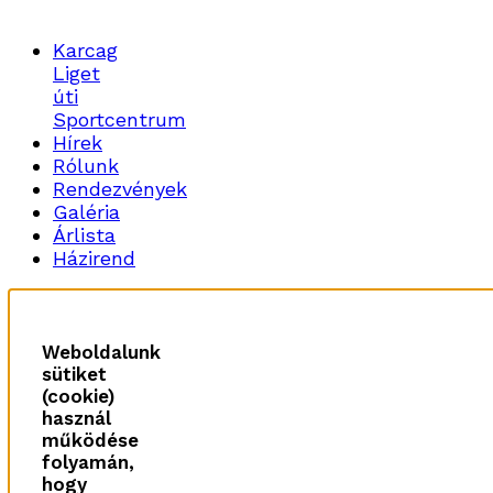
Karcag
Liget
úti
Sportcentrum
Hírek
Rólunk
Rendezvények
Galéria
Árlista
Házirend
Weboldalunk
sütiket
(cookie)
használ
működése
folyamán,
hogy