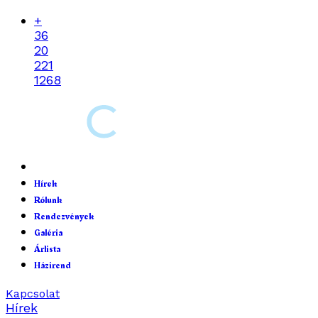
+
36
20
221
1268
Hírek
Rólunk
Rendezvények
Galéria
Árlista
Házirend
Kapcsolat
Hírek