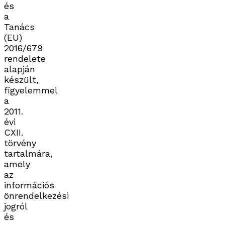
és
a
Tanács
(EU)
2016/679
rendelete
alapján
készült,
figyelemmel
a
2011.
évi
CXII.
törvény
tartalmára,
amely
az
információs
önrendelkezési
jogról
és