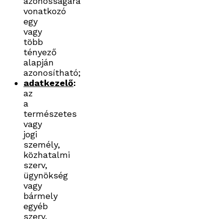
azonosságára
vonatkozó
egy
vagy
több
tényező
alapján
azonosítható;
adatkezelő
:
az
a
természetes
vagy
jogi
személy,
közhatalmi
szerv,
ügynökség
vagy
bármely
egyéb
szerv,