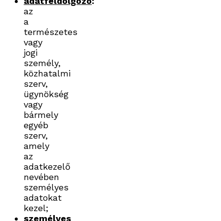
adatfeldolgozó
:
az
a
természetes
vagy
jogi
személy,
közhatalmi
szerv,
ügynökség
vagy
bármely
egyéb
szerv,
amely
az
adatkezelő
nevében
személyes
adatokat
kezel;
személyes