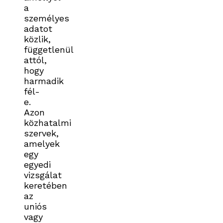
a
személyes
adatot
közlik,
függetlenül
attól,
hogy
harmadik
fél-
e.
Azon
közhatalmi
szervek,
amelyek
egy
egyedi
vizsgálat
keretében
az
uniós
vagy