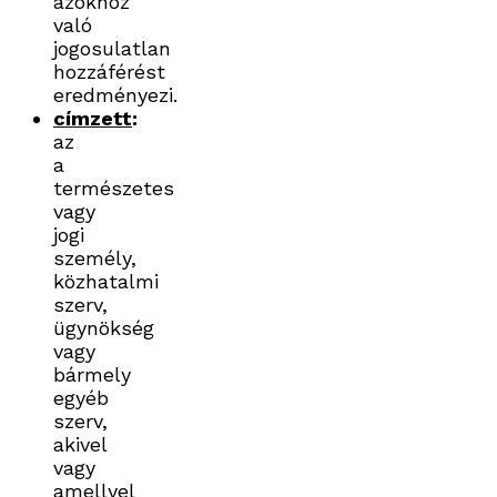
azokhoz
való
jogosulatlan
hozzáférést
eredményezi.
címzett
:
az
a
természetes
vagy
jogi
személy,
közhatalmi
szerv,
ügynökség
vagy
bármely
egyéb
szerv,
akivel
vagy
amellyel