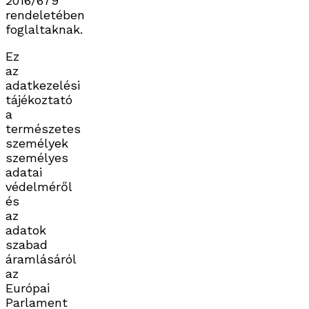
2016/679
rendeletében
foglaltaknak.
Ez
az
adatkezelési
tájékoztató
a
természetes
személyek
személyes
adatai
védelméről
és
az
adatok
szabad
áramlásáról
az
Európai
Parlament