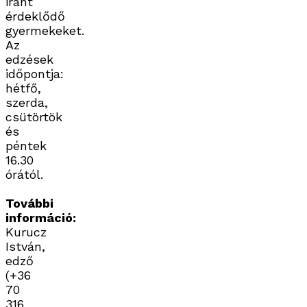
iránt
érdeklődő
gyermekeket.
Az
edzések
időpontja:
hétfő,
szerda,
csütörtök
és
péntek
16.30
órától.
További
információ:
Kurucz
István,
edző
(+36
70
316